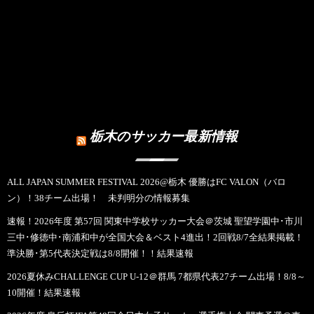
栃木のサッカー最新情報
ALL JAPAN SUMMER FESTIVAL 2026@栃木 優勝はFC VALON（バロ
ン）！38チーム出場！ 未判明分の情報募集
速報！2026年度 第57回 関東中学校サッカー大会＠茨城 聖望学園中･市川
三中･修徳中･南浦和中が全国大会＆ベスト4進出！2回戦8/7全結果掲載！
準決勝･第5代表決定戦は8/8開催！！結果速報
2026夏休みCHALLENGE CUP U-12＠群馬 7都県代表27チーム出場！8/8～
10開催！結果速報