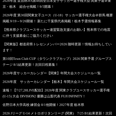
2026年度 皇后杯JFA第48回全日本女子サッカー選手権大会 関東予選＠東
京・栃木 組合せ掲載！9/5開幕！
2026年度 第30回関東女子ユース（U-18）サッカー選手権大会＠群馬 概要
掲載 9/19～9/26開催！ 新たに千葉県代表掲載！栃木予選情報募集
【熊本県クラブユースサッカー連盟緊急支援のお願い】熊本県での地震
に伴う支援募金にご協力ください
【関東版】都道府県トレセンメンバー2026 随時更新！情報お待ちしてい
ます！
第10回Town Club CUP（タウンクラブカップ）2026 関東予選 グループス
テージ 8/1結果更新！次回日程募集！
2026年度サッカーカレンダー【関東】年間大会スケジュール一覧
2026年度 サッカーカレンダー【栃木】年間大会スケジュール一覧
速報！【7/27,28LIVE配信】2026年度 関東クラブユースサッカー選手権
(U-15) 大会 DIVISION2 優勝は山梨代表 FUJI INFINITY！
佐野日本大学高校 練習会 8/1他開催！2027年度 栃木県
2026 Jリーグ U-14 メトロポリタンリーグ (関東) 7/25 B1結果更新！次回