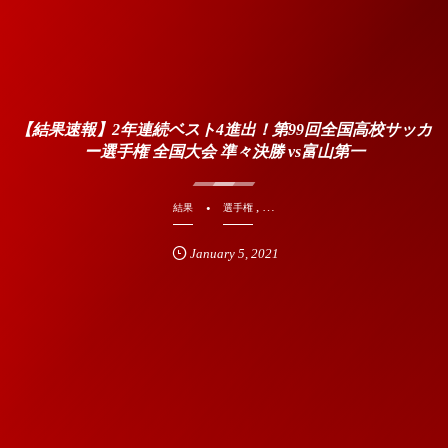
【結果速報】2年連続ベスト4進出！第99回全国高校サッカ
ー選手権 全国大会 準々決勝 vs富山第一
, …
結果
選手権
January
5
,
2021