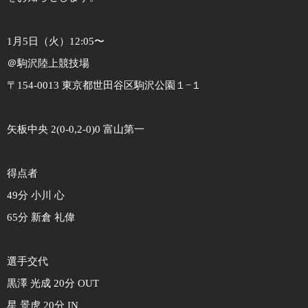
1月5日（火）12:05〜
＠駒沢陸上競技場
〒154-0013 東京都世田谷区駒沢公園１−１
矢板中央 2(0-0,2-0)0 富山第一
得点者
49分 小川 心
65分 新倉 礼偉
選手交代
黒澤 光成 20分 OUT
星 景虎 20分 IN