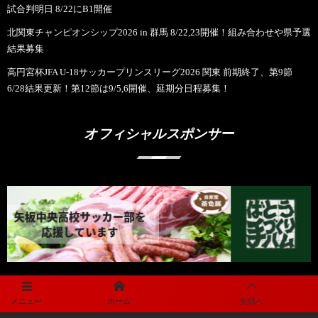
試合判明日 8/22にB1開催
北関東チャンピオンシップ2026 in 群馬 8/22,23開催！組み合わせや県予選
結果募集
高円宮杯JFA U-18サッカープリンスリーグ2026 関東 前期終了、第9節
6/28結果更新！第12節は9/5,6開催、延期分日程募集！
オフィシャルスポンサー
メニュー
ホーム
先頭へ