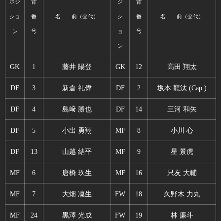
ポジ
背
ジ
背
ショ
番
名 前（交代）
シ
番
名 前（交代）
ン
号
ョ
号
ン
GK
1
藤井 陽登
GK
12
高田 翔太
DF
3
新倉 礼偉
DF
2
坂本 龍汰 (Cap.)
DF
4
島﨑 勝也
DF
14
三河 和矢
DF
5
小出 勇翔
MF
8
小川 心
DF
13
山越 結平
MF
9
星 景虎
MF
6
唐橋 玖生
MF
16
只友 大輔
MF
7
大畑 凜生
FW
18
久野木 力丸
MF
24
黒澤 光成
FW
19
林 廉斗