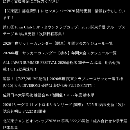
に伴う支援募金にご協力ください
【関東版】都道府県トレセンメンバー2026 随時更新！情報お待ちしてい
ます！
第10回Town Club CUP（タウンクラブカップ）2026 関東予選 グループス
テージ 8/1結果更新！次回日程募集！
2026年度サッカーカレンダー【関東】年間大会スケジュール一覧
2026年度 サッカーカレンダー【栃木】年間大会スケジュール一覧
ALL JAPAN SUMMER FESTIVAL 2026@栃木 38チーム出場、組合せ掲
載！8/1.2結果速報！
速報！【7/27,28LIVE配信】2026年度 関東クラブユースサッカー選手権
(U-15) 大会 DIVISION2 優勝は山梨代表 FUJI INFINITY！
佐野日本大学高校 練習会 8/1他開催！2027年度 栃木県
2026 Jリーグ U-14 メトロポリタンリーグ (関東) 7/25 B1結果更新！次回
試合判明日 8/22にB1開催
北関東チャンピオンシップ2026 in 群馬 8/22,23開催！組み合わせや県予選
結果募集