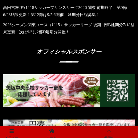
高円宮杯JFA U-18サッカープリンスリーグ2026 関東 前期終了、第9節
6/28結果更新！第12節は9/5,6開催、延期分日程募集！
2026シーズン関東ユース（U-15）サッカーリーグ 後期 1部B延期分7/18結
果更新！次は9/6に2部D延期分開催！
オフィシャルスポンサー
メニュー
ホーム
先頭へ