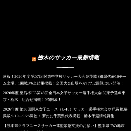
栃木のサッカー最新情報
速報！2026年度 第57回 関東中学校サッカー大会＠茨城 8都県代表16チー
ム出場、1回戦8/6全結果掲載！全国大会出場をかけた2回戦は8/7開催！
2026年度 皇后杯JFA第48回全日本女子サッカー選手権大会 関東予選＠東
京・栃木 組合せ掲載！9/5開幕！
2026年度 第30回関東女子ユース（U-18）サッカー選手権大会＠群馬 概要
掲載 9/19～9/26開催！ 新たに千葉県代表掲載！栃木予選情報募集
【熊本県クラブユースサッカー連盟緊急支援のお願い】熊本県での地震