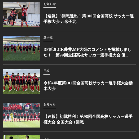
お知らせ
【速報】3回戦進出！第100回全国高校 サッカー選
手権大会 vs米子北
選手権
DF新倉,GK藤井,MF大畑のコメントを掲載しまし
た！ 第99回全国高校サッカー選手権大会 優...
日程
令和4年度第101回全国高校サッカー選手権大会栃
木大会
お知らせ
【速報】初戦勝利！第98回全国高校サッカー選手
権大会 全国大会 1回戦