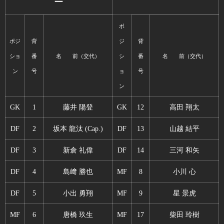
ー
ポ
ポジ
背
ジ
背
ショ
番
名 前（交代）
シ
番
名 前（交代）
ン
号
ョ
号
ン
GK
1
藤井 陽登
GK
12
高田 翔太
DF
2
坂本 龍汰 (Cap.)
DF
13
山越 結平
DF
3
新倉 礼偉
DF
14
三河 和矢
DF
4
島﨑 勝也
MF
8
小川 心
DF
5
小出 勇翔
MF
9
星 景虎
MF
6
唐橋 玖生
MF
17
柴田 玲樹