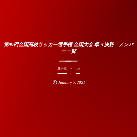
第99回全国高校サッカー選手権 全国大会 準々決勝 メンバ
ー一覧
選手権
top
January
5
,
2021