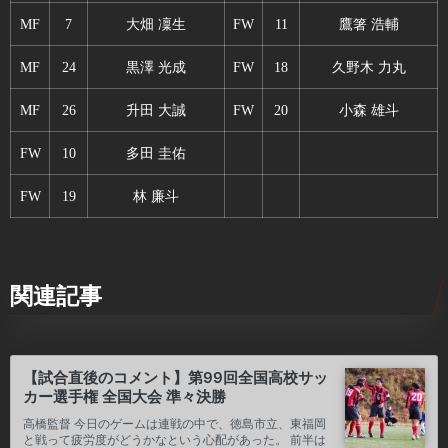
MF
7
大畑 凜生
FW
11
鷹箸 浩輔
MF
24
黒澤 光成
FW
18
久野木 力丸
MF
26
升田 大誠
FW
20
小森 雄斗
FW
10
多田 圭佑
FW
19
林 廉斗
関連記事