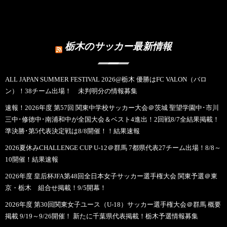
栃木のサッカー最新情報
ALL JAPAN SUMMER FESTIVAL 2026@栃木 優勝はFC VALON（バロ
ン）！38チーム出場！ 未判明分の情報募集
速報！2026年度 第57回 関東中学校サッカー大会＠茨城 聖望学園中･市川
三中･修徳中･南浦和中が全国大会＆ベスト4進出！2回戦8/7全結果掲載！
準決勝･第5代表決定戦は8/8開催！！結果速報
2026夏休みCHALLENGE CUP U-12＠群馬 7都県代表27チーム出場！8/8～
10開催！結果速報
2026年度 皇后杯JFA第48回全日本女子サッカー選手権大会 関東予選＠東
京・栃木 組合せ掲載！9/5開幕！
2026年度 第30回関東女子ユース（U-18）サッカー選手権大会＠群馬 概要
掲載 9/19～9/26開催！ 新たに千葉県代表掲載！栃木予選情報募集