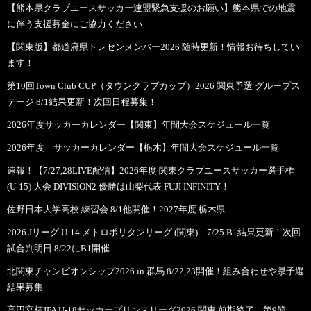
【熊本県クラブユースサッカー連盟緊急支援のお願い】熊本県での地震
に伴う支援募金にご協力ください
【関東版】都道府県トレセンメンバー2026 随時更新！情報お待ちしてい
ます！
第10回Town Club CUP（タウンクラブカップ）2026 関東予選 グループス
テージ 8/1結果更新！次回日程募集！
2026年度サッカーカレンダー【関東】年間大会スケジュール一覧
2026年度 サッカーカレンダー【栃木】年間大会スケジュール一覧
速報！【7/27,28LIVE配信】2026年度 関東クラブユースサッカー選手権
(U-15) 大会 DIVISION2 優勝は山梨代表 FUJI INFINITY！
佐野日本大学高校 練習会 8/1他開催！2027年度 栃木県
2026 Jリーグ U-14 メトロポリタンリーグ (関東) 7/25 B1結果更新！次回
試合判明日 8/22にB1開催
北関東チャンピオンシップ2026 in 群馬 8/22,23開催！組み合わせや県予選
結果募集
高円宮杯JFA U-18サッカープリンスリーグ2026 関東 前期終了、第9節