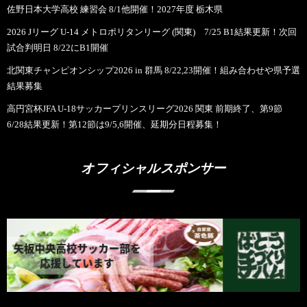
佐野日本大学高校 練習会 8/1他開催！2027年度 栃木県
2026 Jリーグ U-14 メトロポリタンリーグ (関東) 7/25 B1結果更新！次回
試合判明日 8/22にB1開催
北関東チャンピオンシップ2026 in 群馬 8/22,23開催！組み合わせや県予選
結果募集
高円宮杯JFA U-18サッカープリンスリーグ2026 関東 前期終了、第9節
6/28結果更新！第12節は9/5,6開催、延期分日程募集！
オフィシャルスポンサー