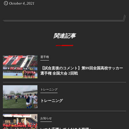
October
4
,
2021
関連記事
選手権
【試合直後のコメント】第99回全国高校サッカー
選手権 全国大会 2回戦
トレーニング
トレーニング
お知らせ