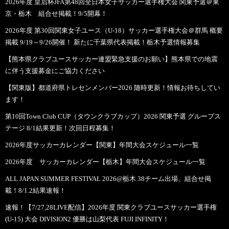
2026年度 皇后杯JFA第48回全日本女子サッカー選手権大会 関東予選＠東
京・栃木 組合せ掲載！9/5開幕！
2026年度 第30回関東女子ユース（U-18）サッカー選手権大会＠群馬 概要
掲載 9/19～9/26開催！ 新たに千葉県代表掲載！栃木予選情報募集
【熊本県クラブユースサッカー連盟緊急支援のお願い】熊本県での地震
に伴う支援募金にご協力ください
【関東版】都道府県トレセンメンバー2026 随時更新！情報お待ちしてい
ます！
第10回Town Club CUP（タウンクラブカップ）2026 関東予選 グループス
テージ 8/1結果更新！次回日程募集！
2026年度サッカーカレンダー【関東】年間大会スケジュール一覧
2026年度 サッカーカレンダー【栃木】年間大会スケジュール一覧
ALL JAPAN SUMMER FESTIVAL 2026@栃木 38チーム出場、組合せ掲
載！8/1.2結果速報！
速報！【7/27,28LIVE配信】2026年度 関東クラブユースサッカー選手権
(U-15) 大会 DIVISION2 優勝は山梨代表 FUJI INFINITY！