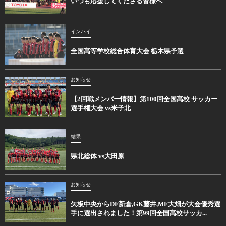
いつも応援してくださる皆様へ
インハイ
全国高等学校総合体育大会 栃木県予選
お知らせ
【2回戦メンバー情報】第100回全国高校 サッカー
選手権大会 vs米子北
結果
県北総体 vs大田原
お知らせ
矢板中央からDF新倉,GK藤井,MF大畑が大会優秀選
手に選出されました！第99回全国高校サッカ...