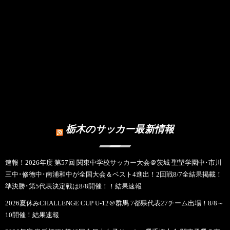
栃木のサッカー最新情報
速報！2026年度 第57回 関東中学校サッカー大会＠茨城 聖望学園中･市川
三中･修徳中･南浦和中が全国大会＆ベスト4進出！2回戦8/7全結果掲載！
準決勝･第5代表決定戦は8/8開催！！結果速報
2026夏休みCHALLENGE CUP U-12＠群馬 7都県代表27チーム出場！8/8～
10開催！結果速報