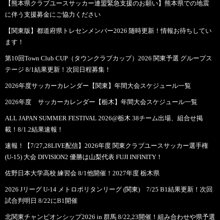
【熊本県クラブユースサッカー連盟緊急支援のお願い】熊本県での地震
に伴う支援募金にご協力ください
【関東版】都道府県トレセンメンバー2026 随時更新！情報お待ちしてい
ます！
第10回Town Club CUP（タウンクラブカップ）2026 関東予選 グループス
テージ 8/1結果更新！次回日程募集！
2026年度サッカーカレンダー【関東】年間大会スケジュール一覧
2026年度 サッカーカレンダー【栃木】年間大会スケジュール一覧
ALL JAPAN SUMMER FESTIVAL 2026@栃木 38チーム出場、組合せ掲
載！8/1.2結果速報！
速報！【7/27,28LIVE配信】2026年度 関東クラブユースサッカー選手権
(U-15) 大会 DIVISION2 優勝は山梨代表 FUJI INFINITY！
佐野日本大学高校 練習会 8/1他開催！2027年度 栃木県
2026 Jリーグ U-14 メトロポリタンリーグ (関東) 7/25 B1結果更新！次回
試合判明日 8/22にB1開催
北関東チャンピオンシップ2026 in 群馬 8/22,23開催！組み合わせや県予選