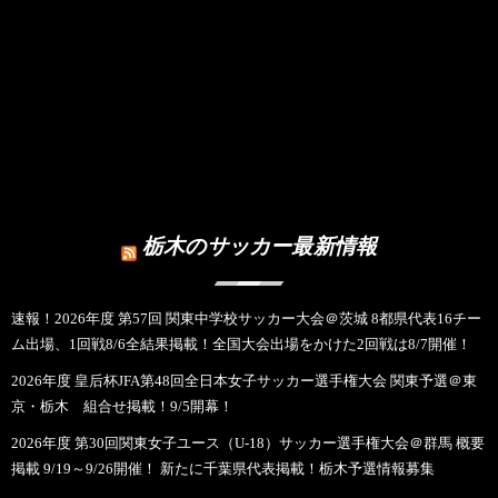
栃木のサッカー最新情報
速報！2026年度 第57回 関東中学校サッカー大会＠茨城 8都県代表16チー
ム出場、1回戦8/6全結果掲載！全国大会出場をかけた2回戦は8/7開催！
2026年度 皇后杯JFA第48回全日本女子サッカー選手権大会 関東予選＠東
京・栃木 組合せ掲載！9/5開幕！
2026年度 第30回関東女子ユース（U-18）サッカー選手権大会＠群馬 概要
掲載 9/19～9/26開催！ 新たに千葉県代表掲載！栃木予選情報募集