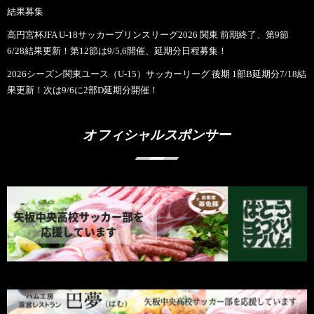
結果募集
高円宮杯JFA U-18サッカープリンスリーグ2026 関東 前期終了、第9節
6/28結果更新！第12節は9/5,6開催、延期分日程募集！
2026シーズン関東ユース（U-15）サッカーリーグ 後期 1部B延期分7/18結
果更新！次は9/6に2部D延期分開催！
オフィシャルスポンサー