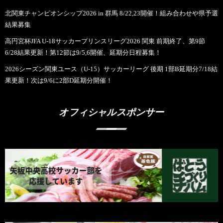
北関東チャンピオンシップ2026 in 群馬 8/22,23開催！組み合わせや県予選
結果募集
高円宮杯JFA U-18サッカープリンスリーグ2026 関東 前期終了、第9節
6/28結果更新！第12節は9/5,6開催、延期分日程募集！
2026シーズン関東ユース（U-15）サッカーリーグ 後期 1部B延期分7/18結
果更新！次は9/6に2部D延期分開催！
オフィシャルスポンサー