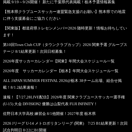
掲載 9/19～9/26開催！ 新たに千葉県代表掲載！栃木予選情報募集
【熊本県クラブユースサッカー連盟緊急支援のお願い】熊本県での地震
に伴う支援募金にご協力ください
【関東版】都道府県トレセンメンバー2026 随時更新！情報お待ちしてい
ます！
第10回Town Club CUP（タウンクラブカップ）2026 関東予選 グループス
テージ 8/1結果更新！次回日程募集！
2026年度サッカーカレンダー【関東】年間大会スケジュール一覧
2026年度 サッカーカレンダー【栃木】年間大会スケジュール一覧
ALL JAPAN SUMMER FESTIVAL 2026@栃木 38チーム出場、組合せ掲
載！8/1.2結果速報！
速報！【7/27,28LIVE配信】2026年度 関東クラブユースサッカー選手権
(U-15) 大会 DIVISION2 優勝は山梨代表 FUJI INFINITY！
佐野日本大学高校 練習会 8/1他開催！2027年度 栃木県
2026 Jリーグ U-14 メトロポリタンリーグ (関東) 7/25 B1結果更新！次回
試合判明日 8/22にB1開催