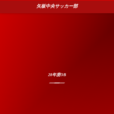
矢板中央サッカー部
28年度OB