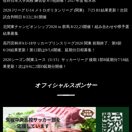
佐野日本大学高校 練習会 8/1他開催！2027年度 栃木県
2026 Jリーグ U-14 メトロポリタンリーグ (関東) 7/25 B1結果更新！次回
試合判明日 8/22にB1開催
北関東チャンピオンシップ2026 in 群馬 8/22,23開催！組み合わせや県予選
結果募集
高円宮杯JFA U-18サッカープリンスリーグ2026 関東 前期終了、第9節
6/28結果更新！第12節は9/5,6開催、延期分日程募集！
2026シーズン関東ユース（U-15）サッカーリーグ 後期 1部B延期分7/18結
果更新！次は9/6に2部D延期分開催！
オフィシャルスポンサー