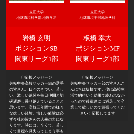
立正大学
立正大学
地球環境科学部 地理学科
地球環境学部地理学科
岩橋 玄明
板橋 幸大
ポジションSB
ポジションMF
関東リーグ1部
関東リーグ1部
〇応援メッセージ
〇応援メッセージ
矢板中央高校サッカー部の選手
矢板中央サッカー部の皆さんこ
の皆さん、日々のきつい、苦し
んにちは板橋です。僕は高校生
い、激しい練習を毎日仲間と切
活で納得いく結果で終われなか
磋琢磨し乗り越えていることと
ったので後輩達には満足して卒
思います。高校三年間での様々
業して欲しいので頑張ってくだ
な嬉しい経験、悔しい経験は必
さい！応援してます
ず今後の皆さんの人生の力にな
ります。時には、辛くて、苦し
くて目標を見失ってしまう事も