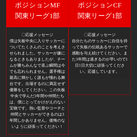
ポジションMF
ポジションCF
関東リーグ1部
関東リーグ1部
〇応援メッセージ
〇応援メッセージ
僕は矢板中央に入りサッカーに
自分たちのサッカーに自信を持
ついてたくさんのことを考えさ
って矢板の伝統あるサッカーで
せられました。サッカーが嫌に
感動を与え続けてください。ま
なるときもありましたが、チー
た3年間は過ぎるのが早いので1
ムが勝ちみんなで喜ぶ瞬間は今
日1日大切に頑張ってくださ
でも忘れられません。選手権は
い。応援しています。
最高に輝かしく誰もが憧れる舞
台です。出場するのに満足せず
優勝をしてください。この矢板
中央で学んだ3年間や仲間たち
は、僕にとってかけがえのない
宝物です。熱い監督やコーチと
仲間とサッカーができるのは3
年間しかありません。後悔のな
いように頑張ってください！