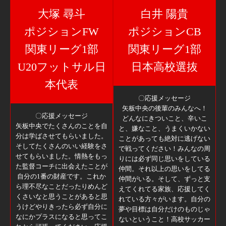
大塚 尋斗
白井 陽貴
ポジションFW
ポジションCB
関東リーグ1部
関東リーグ1部
U20フットサル日
日本高校選抜
本代表
〇応援メッセージ
矢板中央の後輩のみんなへ！
〇応援メッセージ
どんなにきついこと、辛いこ
矢板中央でたくさんのことを自
と、嫌なこと、うまくいかない
分は学ばさせてもらいました。
ことがあっても絶対に逃げない
そしてたくさんのいい経験をさ
で戦ってください！みんなの周
せてもらいました。情熱をもっ
りには必ず同じ思いをしている
た監督コーチに出会えたことが
仲間。それ以上の思いをしてる
自分の1番の財産です。これか
仲間がいる。そして、ずっと支
ら理不尽なことだったりめんど
えてくれてる家族、応援してく
くさいなと思うことがあると思
れている方々がいます。自分の
うけどやりきったら必ず自分に
夢や目標は自分だけのものじゃ
なにかプラスになると思ってこ
ないということ！高校サッカー