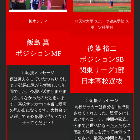
栃木シティ
順天堂大学 スポーツ健康学部 ス
ポーツ科学科
飯島 翼
後藤 裕二
ポジションMF
ポジションSB
関東リーグ1部
〇応援メッセージ
僕は努力をしていたつもりでし
日本高校選抜
たが結果に繋がらず悔しい3年
間でした。今思い返すとまだま
だ足りなかったのだと思いま
〇応援メッセージ
す。高校サッカーは本当に最高
高校サッカーは自分を1番成長
の思い出になります。大舞台で
させてくれました。監督をはじ
活躍してる姿を思い浮かべて頑
めとするコーチ、仲間や家族。
張ってください！
今までお世話になった人たちに
感謝の気持ちを持って頑張って
ください。最高の仲間と共に日