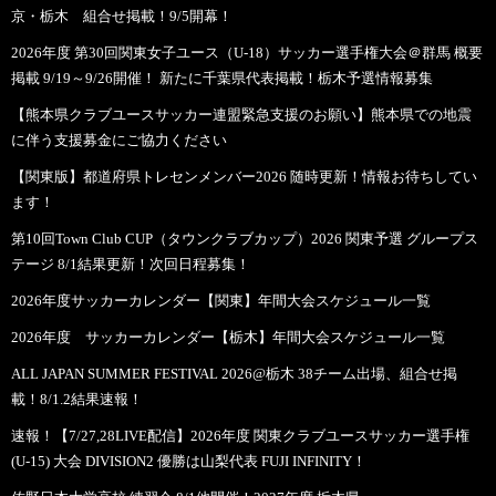
京・栃木 組合せ掲載！9/5開幕！
2026年度 第30回関東女子ユース（U-18）サッカー選手権大会＠群馬 概要
掲載 9/19～9/26開催！ 新たに千葉県代表掲載！栃木予選情報募集
【熊本県クラブユースサッカー連盟緊急支援のお願い】熊本県での地震
に伴う支援募金にご協力ください
【関東版】都道府県トレセンメンバー2026 随時更新！情報お待ちしてい
ます！
第10回Town Club CUP（タウンクラブカップ）2026 関東予選 グループス
テージ 8/1結果更新！次回日程募集！
2026年度サッカーカレンダー【関東】年間大会スケジュール一覧
2026年度 サッカーカレンダー【栃木】年間大会スケジュール一覧
ALL JAPAN SUMMER FESTIVAL 2026@栃木 38チーム出場、組合せ掲
載！8/1.2結果速報！
速報！【7/27,28LIVE配信】2026年度 関東クラブユースサッカー選手権
(U-15) 大会 DIVISION2 優勝は山梨代表 FUJI INFINITY！