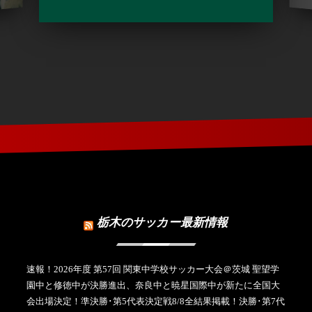
栃木のサッカー最新情報
速報！2026年度 第57回 関東中学校サッカー大会＠茨城 聖望学
園中と修徳中が決勝進出、奈良中と暁星国際中が新たに全国大
会出場決定！準決勝･第5代表決定戦8/8全結果掲載！決勝･第7代