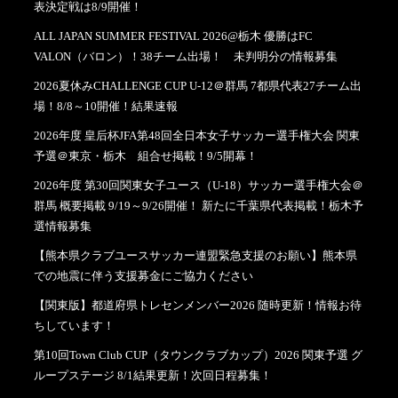
表決定戦は8/9開催！
ALL JAPAN SUMMER FESTIVAL 2026@栃木 優勝はFC
VALON（バロン）！38チーム出場！ 未判明分の情報募集
2026夏休みCHALLENGE CUP U-12＠群馬 7都県代表27チーム出
場！8/8～10開催！結果速報
2026年度 皇后杯JFA第48回全日本女子サッカー選手権大会 関東
予選＠東京・栃木 組合せ掲載！9/5開幕！
2026年度 第30回関東女子ユース（U-18）サッカー選手権大会＠
群馬 概要掲載 9/19～9/26開催！ 新たに千葉県代表掲載！栃木予
選情報募集
【熊本県クラブユースサッカー連盟緊急支援のお願い】熊本県
での地震に伴う支援募金にご協力ください
【関東版】都道府県トレセンメンバー2026 随時更新！情報お待
ちしています！
第10回Town Club CUP（タウンクラブカップ）2026 関東予選 グ
ループステージ 8/1結果更新！次回日程募集！