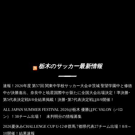
栃木のサッカー最新情報
速報！2026年度 第57回 関東中学校サッカー大会＠茨城 聖望学園中と修徳
中が決勝進出、奈良中と暁星国際中が新たに全国大会出場決定！準決勝･
第5代表決定戦8/8全結果掲載！決勝･第7代表決定戦は8/9開催！
ALL JAPAN SUMMER FESTIVAL 2026@栃木 優勝はFC VALON（バロ
ン）！38チーム出場！ 未判明分の情報募集
2026夏休みCHALLENGE CUP U-12＠群馬 7都県代表27チーム出場！8/8～
10開催！結果速報