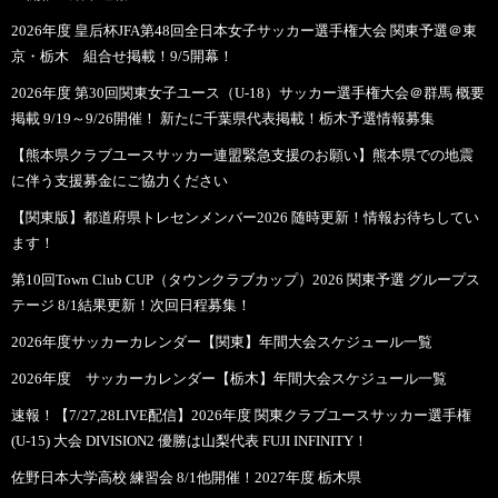
2026年度 皇后杯JFA第48回全日本女子サッカー選手権大会 関東予選＠東
京・栃木 組合せ掲載！9/5開幕！
2026年度 第30回関東女子ユース（U-18）サッカー選手権大会＠群馬 概要
掲載 9/19～9/26開催！ 新たに千葉県代表掲載！栃木予選情報募集
【熊本県クラブユースサッカー連盟緊急支援のお願い】熊本県での地震
に伴う支援募金にご協力ください
【関東版】都道府県トレセンメンバー2026 随時更新！情報お待ちしてい
ます！
第10回Town Club CUP（タウンクラブカップ）2026 関東予選 グループス
テージ 8/1結果更新！次回日程募集！
2026年度サッカーカレンダー【関東】年間大会スケジュール一覧
2026年度 サッカーカレンダー【栃木】年間大会スケジュール一覧
速報！【7/27,28LIVE配信】2026年度 関東クラブユースサッカー選手権
(U-15) 大会 DIVISION2 優勝は山梨代表 FUJI INFINITY！
佐野日本大学高校 練習会 8/1他開催！2027年度 栃木県