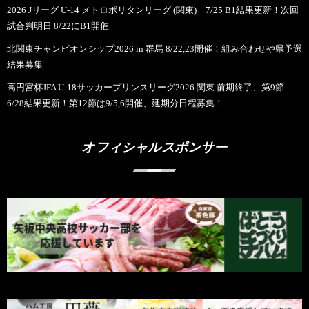
2026 Jリーグ U-14 メトロポリタンリーグ (関東) 7/25 B1結果更新！次回
試合判明日 8/22にB1開催
北関東チャンピオンシップ2026 in 群馬 8/22,23開催！組み合わせや県予選
結果募集
高円宮杯JFA U-18サッカープリンスリーグ2026 関東 前期終了、第9節
6/28結果更新！第12節は9/5,6開催、延期分日程募集！
オフィシャルスポンサー