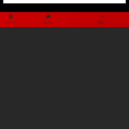
メディアパートナー
メニュー
ホーム
先頭へ
メディアパートナーとして
矢板中央サッカー部を盛り上げます
プライバシーポリシー
利用規約