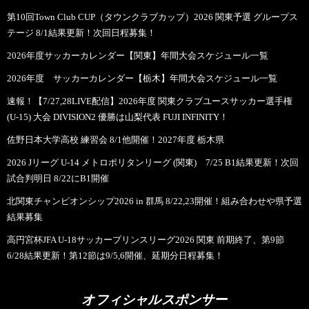
第10回Town Club CUP（タウンクラブカップ）2026 関東予選 グループス
テージ 8/1結果更新！次回日程募集！
2026年度サッカーカレンダー【関東】年間大会スケジュール一覧
2026年度 サッカーカレンダー【栃木】年間大会スケジュール一覧
速報！【7/27,28LIVE配信】2026年度 関東クラブユースサッカー選手権
(U-15) 大会 DIVISION2 優勝は山梨代表 FUJI INFINITY！
佐野日本大学高校 練習会 8/1他開催！2027年度 栃木県
2026 Jリーグ U-14 メトロポリタンリーグ (関東) 7/25 B1結果更新！次回
試合判明日 8/22にB1開催
北関東チャンピオンシップ2026 in 群馬 8/22,23開催！組み合わせや県予選
結果募集
高円宮杯JFA U-18サッカープリンスリーグ2026 関東 前期終了、第9節
6/28結果更新！第12節は9/5,6開催、延期分日程募集！
オフィシャルスポンサー