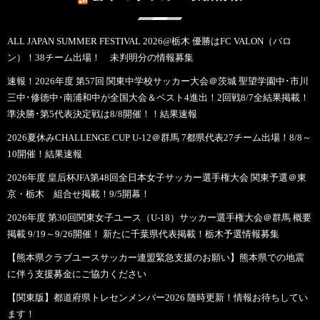
ALL JAPAN SUMMER FESTIVAL 2026@栃木 優勝はFC VALON（バロ
ン）！38チーム出場！ 未判明分の情報募集
速報！2026年度 第57回 関東中学校サッカー大会＠茨城 聖望学園中･市川
三中･修徳中･南浦和中が全国大会＆ベスト4進出！2回戦8/7全結果掲載！
準決勝･第5代表決定戦は8/8開催！！結果速報
2026夏休みCHALLENGE CUP U-12＠群馬 7都県代表27チーム出場！8/8～
10開催！結果速報
2026年度 皇后杯JFA第48回全日本女子サッカー選手権大会 関東予選＠東
京・栃木 組合せ掲載！9/5開幕！
2026年度 第30回関東女子ユース（U-18）サッカー選手権大会＠群馬 概要
掲載 9/19～9/26開催！ 新たに千葉県代表掲載！栃木予選情報募集
【熊本県クラブユースサッカー連盟緊急支援のお願い】熊本県での地震
に伴う支援募金にご協力ください
【関東版】都道府県トレセンメンバー2026 随時更新！情報お待ちしてい
ます！