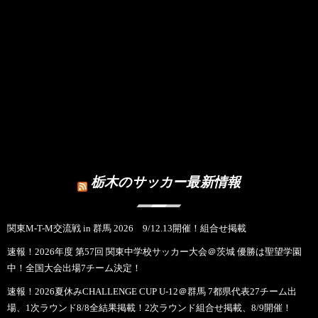
栃木のサッカー最新情報
関東M-T-M交流戦 in 群馬 2026 9/12.13開催！組合せ掲載
速報！2026年度 第57回 関東中学校サッカー大会＠茨城 優勝は聖望学園
中！全国大会出場7チーム決定！
速報！2026夏休みCHALLENGE CUP U-12＠群馬 7都県代表27チーム出
場、1次ラウンド8/8全結果掲載！2次ラウンド組合せ掲載、8/9開催！