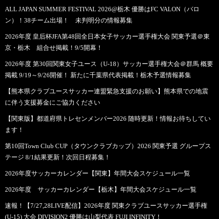
ALL JAPAN SUMMER FESTIVAL 2026@栃木 優勝はFC VALON（バロ
ン）！38チーム出場！ 未判明分の情報募集
2026年度 皇后杯JFA第48回全日本女子サッカー選手権大会 関東予選＠東
京・栃木 組合せ掲載！9/5開幕！
2026年度 第30回関東女子ユース（U-18）サッカー選手権大会＠群馬 概要
掲載 9/19～9/26開催！ 新たに千葉県代表掲載！栃木予選情報募集
【熊本県クラブユースサッカー連盟緊急支援のお願い】熊本県での地震
に伴う支援募金にご協力ください
【関東版】都道府県トレセンメンバー2026 随時更新！情報お待ちしてい
ます！
第10回Town Club CUP（タウンクラブカップ）2026 関東予選 グループス
テージ 8/1結果更新！次回日程募集！
2026年度サッカーカレンダー【関東】年間大会スケジュール一覧
2026年度 サッカーカレンダー【栃木】年間大会スケジュール一覧
速報！【7/27,28LIVE配信】2026年度 関東クラブユースサッカー選手権
(U-15) 大会 DIVISION2 優勝は山梨代表 FUJI INFINITY！