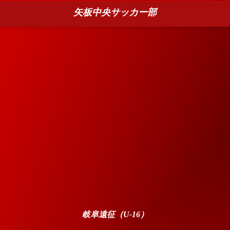
矢板中央サッカー部
岐阜遠征（U-16）