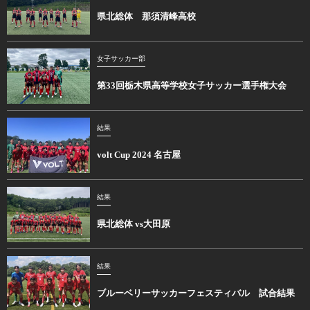
県北総体 那須清峰高校
女子サッカー部
第33回栃木県高等学校女子サッカー選手権大会
結果
volt Cup 2024 名古屋
結果
県北総体 vs大田原
結果
ブルーベリーサッカーフェスティバル 試合結果