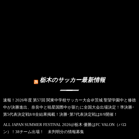
栃木のサッカー最新情報
速報！2026年度 第57回 関東中学校サッカー大会＠茨城 聖望学園中と修徳
中が決勝進出、奈良中と暁星国際中が新たに全国大会出場決定！準決勝･
第5代表決定戦8/8全結果掲載！決勝･第7代表決定戦は8/9開催！
ALL JAPAN SUMMER FESTIVAL 2026@栃木 優勝はFC VALON（バロ
ン）！38チーム出場！ 未判明分の情報募集