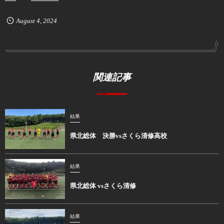
August
4
,
2024
関連記事
結果
県北総体 決勝vsさくら清修高校
結果
県北総体 vsさくら清修
結果