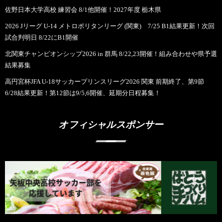
佐野日本大学高校 練習会 8/1他開催！2027年度 栃木県
2026 Jリーグ U-14 メトロポリタンリーグ (関東) 7/25 B1結果更新！次回
試合判明日 8/22にB1開催
北関東チャンピオンシップ2026 in 群馬 8/22,23開催！組み合わせや県予選
結果募集
高円宮杯JFA U-18サッカープリンスリーグ2026 関東 前期終了、第9節
6/28結果更新！第12節は9/5,6開催、延期分日程募集！
オフィシャルスポンサー