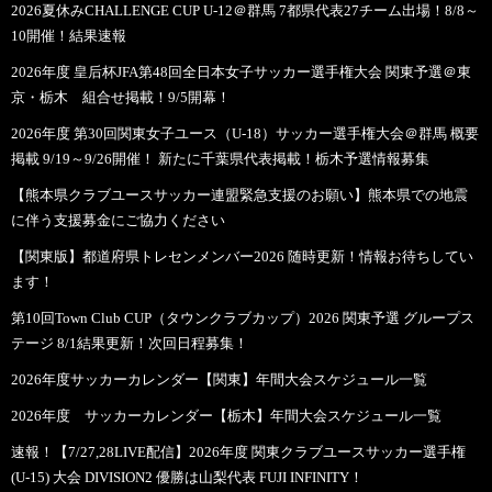
2026夏休みCHALLENGE CUP U-12＠群馬 7都県代表27チーム出場！8/8～
10開催！結果速報
2026年度 皇后杯JFA第48回全日本女子サッカー選手権大会 関東予選＠東
京・栃木 組合せ掲載！9/5開幕！
2026年度 第30回関東女子ユース（U-18）サッカー選手権大会＠群馬 概要
掲載 9/19～9/26開催！ 新たに千葉県代表掲載！栃木予選情報募集
【熊本県クラブユースサッカー連盟緊急支援のお願い】熊本県での地震
に伴う支援募金にご協力ください
【関東版】都道府県トレセンメンバー2026 随時更新！情報お待ちしてい
ます！
第10回Town Club CUP（タウンクラブカップ）2026 関東予選 グループス
テージ 8/1結果更新！次回日程募集！
2026年度サッカーカレンダー【関東】年間大会スケジュール一覧
2026年度 サッカーカレンダー【栃木】年間大会スケジュール一覧
速報！【7/27,28LIVE配信】2026年度 関東クラブユースサッカー選手権
(U-15) 大会 DIVISION2 優勝は山梨代表 FUJI INFINITY！