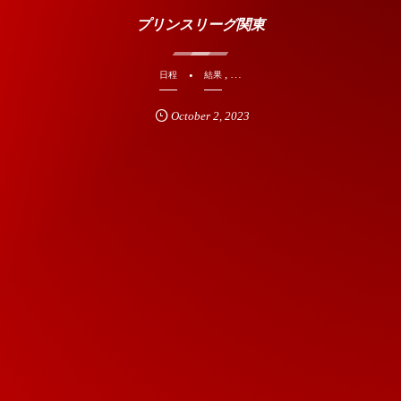
プリンスリーグ関東
, …
日程
結果
October
2
,
2023