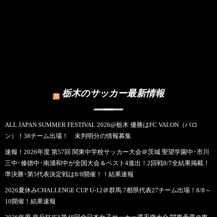
栃木のサッカー最新情報
ALL JAPAN SUMMER FESTIVAL 2026@栃木 優勝はFC VALON（バロ
ン）！38チーム出場！ 未判明分の情報募集
速報！2026年度 第57回 関東中学校サッカー大会＠茨城 聖望学園中･市川
三中･修徳中･南浦和中が全国大会＆ベスト4進出！2回戦8/7全結果掲載！
準決勝･第5代表決定戦は8/8開催！！結果速報
2026夏休みCHALLENGE CUP U-12＠群馬 7都県代表27チーム出場！8/8～
10開催！結果速報