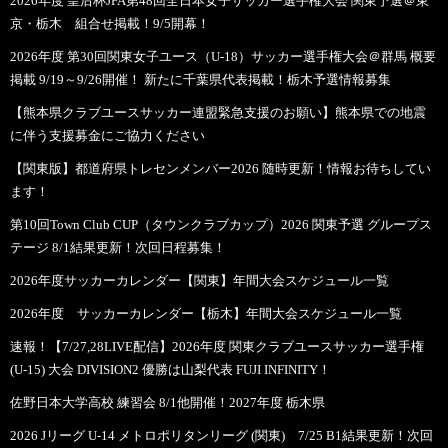
2026年度 皇后杯JFA第48回全日本女子サッカー選手権大会 関東予選＠東
京・栃木 組合せ掲載！9/5開幕！
2026年度 第30回関東女子ユース（U-18）サッカー選手権大会＠群馬 概要
掲載 9/19～9/26開催！ 新たに千葉県代表掲載！栃木予選情報募集
【熊本県クラブユースサッカー連盟緊急支援のお願い】熊本県での地震
に伴う支援募金にご協力ください
【関東版】都道府県トレセンメンバー2026 随時更新！情報お待ちしてい
ます！
第10回Town Club CUP（タウンクラブカップ）2026 関東予選 グループス
テージ 8/1結果更新！次回日程募集！
2026年度サッカーカレンダー【関東】年間大会スケジュール一覧
2026年度 サッカーカレンダー【栃木】年間大会スケジュール一覧
速報！【7/27,28LIVE配信】2026年度 関東クラブユースサッカー選手権
(U-15) 大会 DIVISION2 優勝は山梨代表 FUJI INFINITY！
佐野日本大学高校 練習会 8/1他開催！2027年度 栃木県
2026 Jリーグ U-14 メトロポリタンリーグ (関東) 7/25 B1結果更新！次回