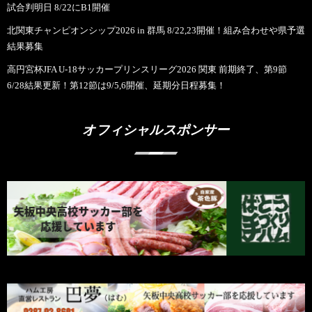
試合判明日 8/22にB1開催
北関東チャンピオンシップ2026 in 群馬 8/22,23開催！組み合わせや県予選
結果募集
高円宮杯JFA U-18サッカープリンスリーグ2026 関東 前期終了、第9節
6/28結果更新！第12節は9/5,6開催、延期分日程募集！
オフィシャルスポンサー