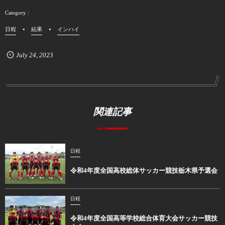
日程
結果
インハイ
July
24
,
2023
関連記事
日程
令和4年度全国高校総体サッカー競技栃木県予選会
日程
令和4年度全国高等学校総合体育大会サッカー競技