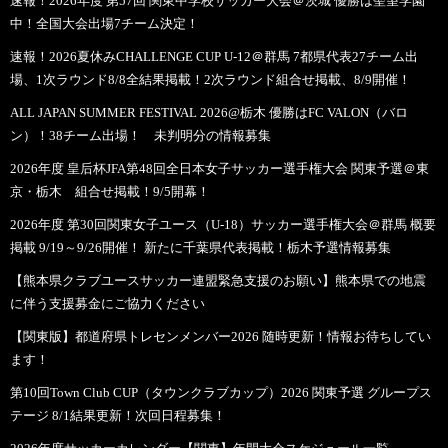
速報！2026年度 第57回 関東中学校サッカー大会＠茨城 優勝は聖望学園
中！全国大会出場7チーム決定！
速報！2026夏休みCHALLENGE CUP U-12＠群馬 7都県代表27チーム出
場、1次ラウンド8/8全結果掲載！2次ラウンド組合せ掲載、8/9開催！
ALL JAPAN SUMMER FESTIVAL 2026@栃木 優勝はFC VALON（バロ
ン）！38チーム出場！ 未判明分の情報募集
2026年度 皇后杯JFA第48回全日本女子サッカー選手権大会 関東予選＠東
京・栃木 組合せ掲載！9/5開幕！
2026年度 第30回関東女子ユース（U-18）サッカー選手権大会＠群馬 概要
掲載 9/19～9/26開催！ 新たに千葉県代表掲載！栃木予選情報募集
【熊本県クラブユースサッカー連盟緊急支援のお願い】熊本県での地震
に伴う支援募金にご協力ください
【関東版】都道府県トレセンメンバー2026 随時更新！情報お待ちしてい
ます！
第10回Town Club CUP（タウンクラブカップ）2026 関東予選 グループス
テージ 8/1結果更新！次回日程募集！