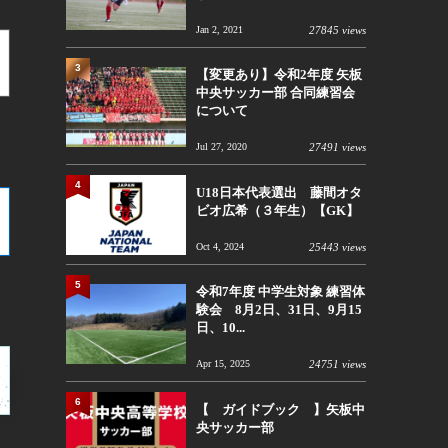
Jan 2, 2021
27845 views
3
【変更あり】令和2年度 矢板
中央サッカー部 合同練習会
について
Jul 27, 2020
27491 views
4
U18日本代表選出 藤間オタ
ビオ広希（３年生）【GK】
Oct 4, 2024
25443 views
5
令和7年度 中学生対象 練習体
験会 8月2日、31日、9月15
日、10...
Apr 15, 2025
24751 views
6
【 ガイドブック 】矢板中
央サッカー部