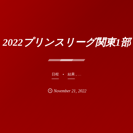
2022プリンスリーグ関東1部
, …
日程
結果
November
21
,
2022