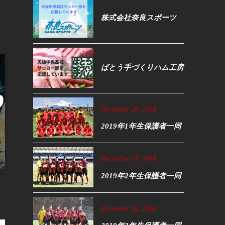
株式会社奈良スポーツ
ばとう手づくりハム工房
December
20
,
2018
2019年1年生保護者一同
December
27
,
2018
2019年2年生保護者一同
December
28
,
2018