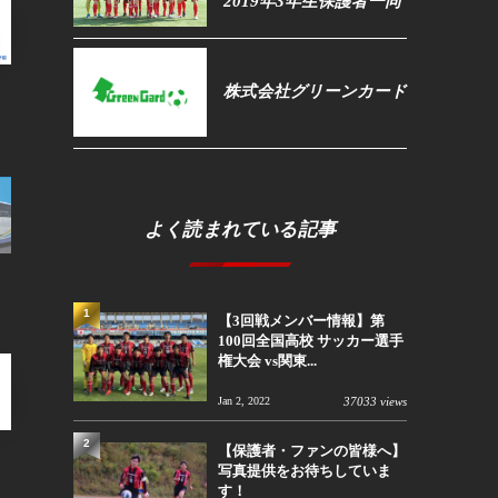
2019年3年生保護者一同
株式会社グリーンカード
よく読まれている記事
1
【3回戦メンバー情報】第
100回全国高校 サッカー選手
権大会 vs関東...
Jan 2, 2022
37033 views
2
【保護者・ファンの皆様へ】
写真提供をお待ちしていま
す！