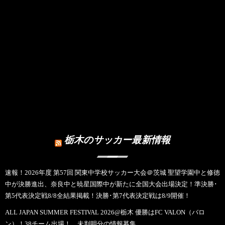
栃木のサッカー最新情報
速報！2026年度 第57回 関東中学校サッカー大会＠茨城 聖望学園中と修徳
中が決勝進出、奈良中と暁星国際中が新たに全国大会出場決定！準決勝･
第5代表決定戦8/8全結果掲載！決勝･第7代表決定戦は8/9開催！
ALL JAPAN SUMMER FESTIVAL 2026@栃木 優勝はFC VALON（バロ
ン）！38チーム出場！ 未判明分の情報募集