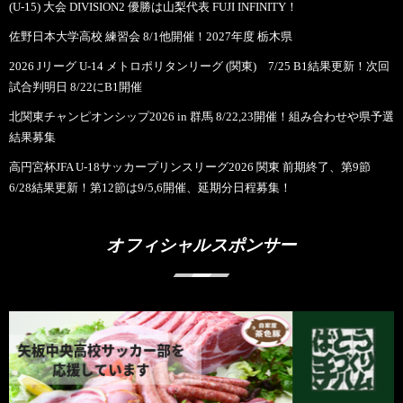
(U-15) 大会 DIVISION2 優勝は山梨代表 FUJI INFINITY！
佐野日本大学高校 練習会 8/1他開催！2027年度 栃木県
2026 Jリーグ U-14 メトロポリタンリーグ (関東) 7/25 B1結果更新！次回
試合判明日 8/22にB1開催
北関東チャンピオンシップ2026 in 群馬 8/22,23開催！組み合わせや県予選
結果募集
高円宮杯JFA U-18サッカープリンスリーグ2026 関東 前期終了、第9節
6/28結果更新！第12節は9/5,6開催、延期分日程募集！
オフィシャルスポンサー