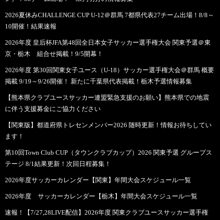
2026夏休みCHALLENGE CUP U-12＠群馬 7都県代表27チーム出場！8/8～
10開催！結果速報
2026年度 皇后杯JFA第48回全日本女子サッカー選手権大会 関東予選＠東
京・栃木 組合せ掲載！9/5開幕！
2026年度 第30回関東女子ユース（U-18）サッカー選手権大会＠群馬 概要
掲載 9/19～9/26開催！ 新たに千葉県代表掲載！栃木予選情報募集
【熊本県クラブユースサッカー連盟緊急支援のお願い】熊本県での地震
に伴う支援募金にご協力ください
【関東版】都道府県トレセンメンバー2026 随時更新！情報お待ちしてい
ます！
第10回Town Club CUP（タウンクラブカップ）2026 関東予選 グループス
テージ 8/1結果更新！次回日程募集！
2026年度サッカーカレンダー【関東】年間大会スケジュール一覧
2026年度 サッカーカレンダー【栃木】年間大会スケジュール一覧
速報！【7/27,28LIVE配信】2026年度 関東クラブユースサッカー選手権