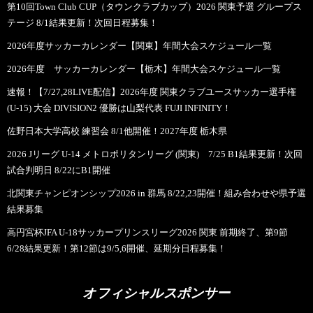
第10回Town Club CUP（タウンクラブカップ）2026 関東予選 グループス
テージ 8/1結果更新！次回日程募集！
2026年度サッカーカレンダー【関東】年間大会スケジュール一覧
2026年度 サッカーカレンダー【栃木】年間大会スケジュール一覧
速報！【7/27,28LIVE配信】2026年度 関東クラブユースサッカー選手権
(U-15) 大会 DIVISION2 優勝は山梨代表 FUJI INFINITY！
佐野日本大学高校 練習会 8/1他開催！2027年度 栃木県
2026 Jリーグ U-14 メトロポリタンリーグ (関東) 7/25 B1結果更新！次回
試合判明日 8/22にB1開催
北関東チャンピオンシップ2026 in 群馬 8/22,23開催！組み合わせや県予選
結果募集
高円宮杯JFA U-18サッカープリンスリーグ2026 関東 前期終了、第9節
6/28結果更新！第12節は9/5,6開催、延期分日程募集！
オフィシャルスポンサー