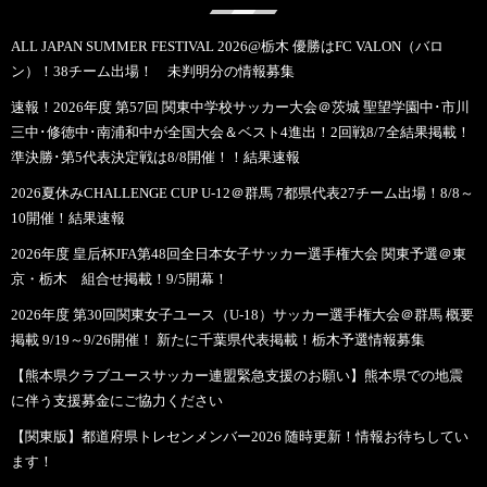
ALL JAPAN SUMMER FESTIVAL 2026@栃木 優勝はFC VALON（バロ
ン）！38チーム出場！ 未判明分の情報募集
速報！2026年度 第57回 関東中学校サッカー大会＠茨城 聖望学園中･市川
三中･修徳中･南浦和中が全国大会＆ベスト4進出！2回戦8/7全結果掲載！
準決勝･第5代表決定戦は8/8開催！！結果速報
2026夏休みCHALLENGE CUP U-12＠群馬 7都県代表27チーム出場！8/8～
10開催！結果速報
2026年度 皇后杯JFA第48回全日本女子サッカー選手権大会 関東予選＠東
京・栃木 組合せ掲載！9/5開幕！
2026年度 第30回関東女子ユース（U-18）サッカー選手権大会＠群馬 概要
掲載 9/19～9/26開催！ 新たに千葉県代表掲載！栃木予選情報募集
【熊本県クラブユースサッカー連盟緊急支援のお願い】熊本県での地震
に伴う支援募金にご協力ください
【関東版】都道府県トレセンメンバー2026 随時更新！情報お待ちしてい
ます！