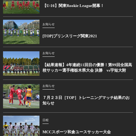
【U-16】関東Rookie League開幕！
お知らせ
[TOP]プリンスリーグ関東2021
お知らせ
【結果速報】4年連続11回目の優勝！第99回全国高
校サッカー選手権栃木県大会 決勝 vs宇短大附
お知らせ
７月２３日［TOP］トレーニングマッチ結果のお
知らせ
日程
MCCスポーツ和倉ユースサッカー大会