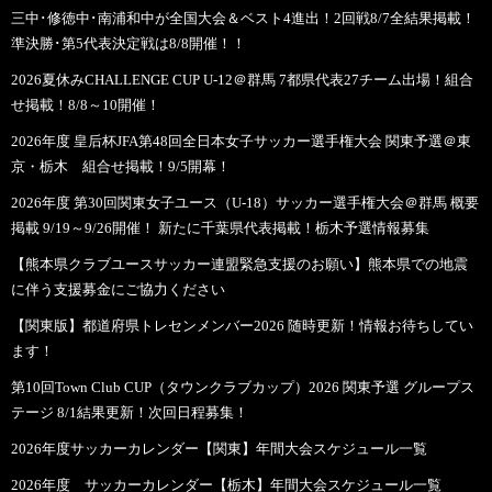
三中･修徳中･南浦和中が全国大会＆ベスト4進出！2回戦8/7全結果掲載！
準決勝･第5代表決定戦は8/8開催！！
2026夏休みCHALLENGE CUP U-12＠群馬 7都県代表27チーム出場！組合
せ掲載！8/8～10開催！
2026年度 皇后杯JFA第48回全日本女子サッカー選手権大会 関東予選＠東
京・栃木 組合せ掲載！9/5開幕！
2026年度 第30回関東女子ユース（U-18）サッカー選手権大会＠群馬 概要
掲載 9/19～9/26開催！ 新たに千葉県代表掲載！栃木予選情報募集
【熊本県クラブユースサッカー連盟緊急支援のお願い】熊本県での地震
に伴う支援募金にご協力ください
【関東版】都道府県トレセンメンバー2026 随時更新！情報お待ちしてい
ます！
第10回Town Club CUP（タウンクラブカップ）2026 関東予選 グループス
テージ 8/1結果更新！次回日程募集！
2026年度サッカーカレンダー【関東】年間大会スケジュール一覧
2026年度 サッカーカレンダー【栃木】年間大会スケジュール一覧