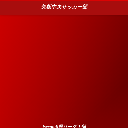
矢板中央サッカー部
[second]県リーグ１部