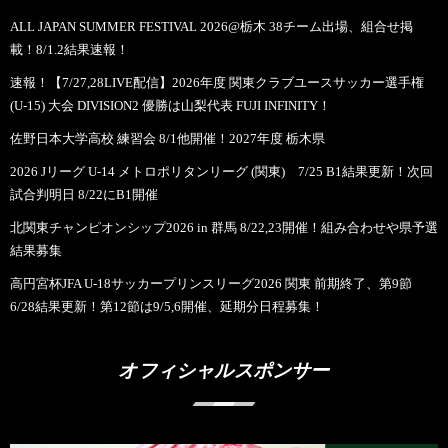
ALL JAPAN SUMMER FESTIVAL 2026@栃木 38チーム出場、組合せ掲
載！8/1.2結果速報！
速報！【7/27,28LIVE配信】2026年度 関東クラブユースサッカー選手権
(U-15) 大会 DIVISION2 優勝は山梨代表 FUJI INFINITY！
佐野日本大学高校 練習会 8/1他開催！2027年度 栃木県
2026 Jリーグ U-14 メトロポリタンリーグ (関東) 7/25 B1結果更新！次回
試合判明日 8/22にB1開催
北関東チャンピオンシップ2026 in 群馬 8/22,23開催！組み合わせや県予選
結果募集
高円宮杯JFA U-18サッカープリンスリーグ2026 関東 前期終了、第9節
6/28結果更新！第12節は9/5,6開催、延期分日程募集！
オフィシャルスポンサー