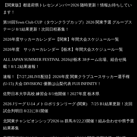
【関東版】都道府県トレセンメンバー2026 随時更新！情報お待ちしてい
ます！
第10回Town Club CUP（タウンクラブカップ）2026 関東予選 グループス
テージ 8/1結果更新！次回日程募集！
2026年度サッカーカレンダー【関東】年間大会スケジュール一覧
2026年度 サッカーカレンダー【栃木】年間大会スケジュール一覧
ALL JAPAN SUMMER FESTIVAL 2026@栃木 38チーム出場、組合せ掲
載！8/1.2結果速報！
速報！【7/27,28LIVE配信】2026年度 関東クラブユースサッカー選手権
(U-15) 大会 DIVISION2 優勝は山梨代表 FUJI INFINITY！
佐野日本大学高校 練習会 8/1他開催！2027年度 栃木県
2026 Jリーグ U-14 メトロポリタンリーグ (関東) 7/25 B1結果更新！次回
試合判明日 8/22にB1開催
北関東チャンピオンシップ2026 in 群馬 8/22,23開催！組み合わせや県予選
結果募集