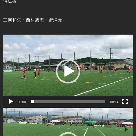
得点者
三河和矢・西村碧海・野澤元
動
画
プ
レ
ー
ヤ
ー
00:00
00:14
動
画
プ