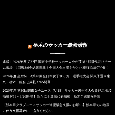
栃木のサッカー最新情報
速報！2026年度 第57回 関東中学校サッカー大会＠茨城 8都県代表16チー
ム出場、1回戦8/6全結果掲載！全国大会出場をかけた2回戦は8/7開催！
2026年度 皇后杯JFA第48回全日本女子サッカー選手権大会 関東予選＠東
京・栃木 組合せ掲載！9/5開幕！
2026年度 第30回関東女子ユース（U-18）サッカー選手権大会＠群馬 概要
掲載 9/19～9/26開催！ 新たに千葉県代表掲載！栃木予選情報募集
【熊本県クラブユースサッカー連盟緊急支援のお願い】熊本県での地震
に伴う支援募金にご協力ください