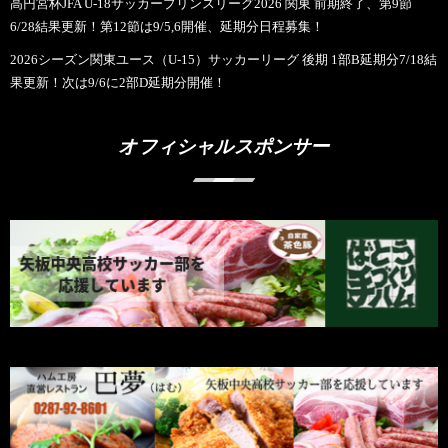
高円宮杯JFA U-18サッカープリンスリーグ2026 関東 前期終了、第9節
6/28結果更新！第12節は9/5,6開催、延期分日程募集！
2026シーズン関東ユース（U-15）サッカーリーグ 後期 1部B延期分7/18結
果更新！次は9/6に2部D延期分開催！
オフィシャルスポンサー