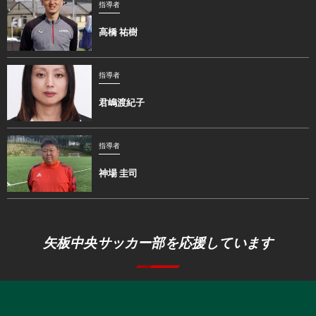
指導者
高橋 祐樹
指導者
君嶋渡紀子
指導者
神場 圭司
矢板中央サッカー部を応援しています