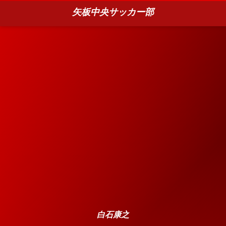
矢板中央サッカー部
白石康之