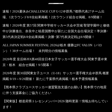
速報！2026夏休みCHALLENGE CUP U-12＠群馬 7都県代表27チーム出
場、1次ラウンド8/8全結果掲載！2次ラウンド組合せ掲載、8/9開催！
速報！2026年度 第57回 関東中学校サッカー大会＠茨城 聖望学園中と修徳
中が決勝進出、奈良中と暁星国際中が新たに全国大会出場決定！準決勝･
第5代表決定戦8/8全結果掲載！決勝･第7代表決定戦は8/9開催！
ALL JAPAN SUMMER FESTIVAL 2026@栃木 優勝はFC VALON（バロ
ン）！38チーム出場！ 未判明分の情報募集
2026年度 皇后杯JFA第48回全日本女子サッカー選手権大会 関東予選＠東
京・栃木 組合せ掲載！9/5開幕！
2026年度 第30回関東女子ユース（U-18）サッカー選手権大会＠群馬 概要
掲載 9/19～9/26開催！ 新たに千葉県代表掲載！栃木予選情報募集
【熊本県クラブユースサッカー連盟緊急支援のお願い】熊本県での地震
に伴う支援募金にご協力ください
【関東版】都道府県トレセンメンバー2026 随時更新！情報お待ちしてい
ます！