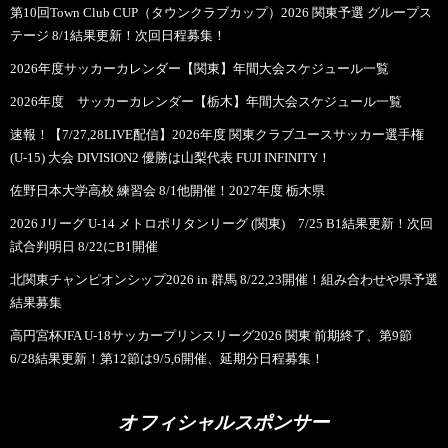
第10回Town Club CUP（タウンクラブカップ）2026 関東予選 グループス
テージ 8/1結果更新！次回日程募集！
2026年度サッカーカレンダー【関東】年間大会スケジュール一覧
2026年度 サッカーカレンダー【栃木】年間大会スケジュール一覧
速報！【7/27,28LIVE配信】2026年度 関東クラブユースサッカー選手権
(U-15) 大会 DIVISION2 優勝は山梨代表 FUJI INFINITY！
佐野日本大学高校 練習会 8/1他開催！2027年度 栃木県
2026 Jリーグ U-14 メトロポリタンリーグ (関東) 7/25 B1結果更新！次回
試合判明日 8/22にB1開催
北関東チャンピオンシップ2026 in 群馬 8/22,23開催！組み合わせや県予選
結果募集
高円宮杯JFA U-18サッカープリンスリーグ2026 関東 前期終了、第9節
6/28結果更新！第12節は9/5,6開催、延期分日程募集！
オフィシャルスポンサー