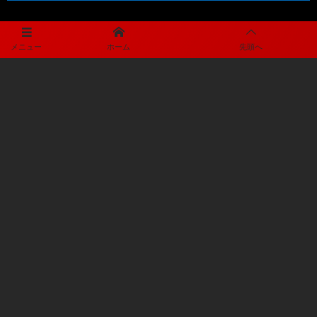
メディアパートナー
メニュー
ホーム
先頭へ
メディアパートナーとして
矢板中央サッカー部を盛り上げます
プライバシーポリシー
利用規約